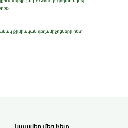
մ ավելի լավ է Ciracil- ի դոզան սկսել
երեք
անակ քիմիական դեղամիջոցների հետ
կապվեք մեզ հետ