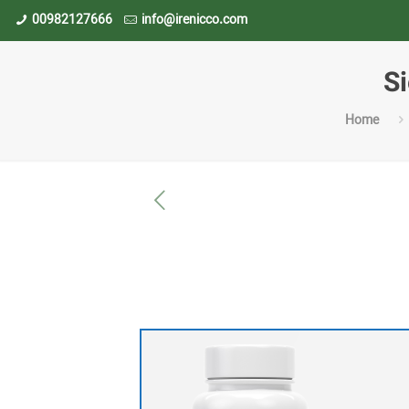
00982127666
info@irenicco.com
S
Home